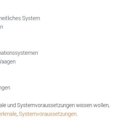
heitliches System
en
rmationssystemen
Waagen
ngen
male und Systemvoraussetzungen wissen wollen,
rkmale
,
Systemvoraussetzungen
.