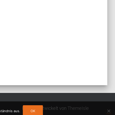
Hestia | Entwickelt von
ThemeIsle
ständnis aus.
OK