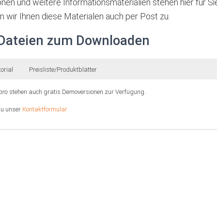
en und weitere Informationsmaterialien stehen hier für 
n wir Ihnen diese Materialen auch per Post zu.
 Dateien zum Downloaden
torial
Preisliste/Produktblätter
pro
stehen auch gratis Demoversionen zur Verfügung.
zu unser
Kontaktformular.
 Einstiegshilfe in die Programme. Darüber hinaus gehende Informationen, Tipps
 Programmen in der online-Hilfe.
1,5 MB)
, 2,2 MB)
, 2,2 MB)