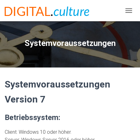
N
A
V
I
G
Systemvoraussetzungen
A
T
I
O
N
U
M
Systemvoraussetzungen
S
C
Version 7
H
A
L
Betriebssystem:
T
E
N
Client: Windows 10 oder höher.
Server: Windows Server 2016 oder höher