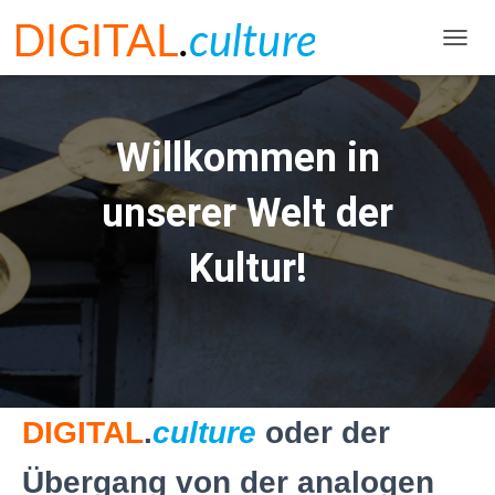
NAVIG
Willkommen in
unserer Welt der
Kultur!
DIGITAL
.
culture
oder der
Übergang von der analogen